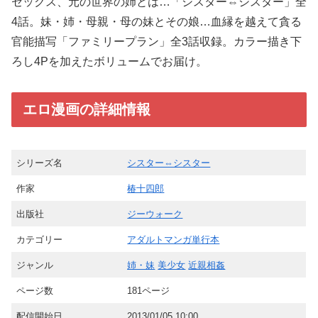
セックス、元の世界の姉とは…「シスター⇔シスター」全
4話。妹・姉・母親・母の妹とその娘…血縁を越えて貪る
官能描写「ファミリープラン」全3話収録。カラー描き下
ろし4Pを加えたボリュームでお届け。
エロ漫画の詳細情報
シリーズ名
シスター⇔シスター
作家
椿十四郎
出版社
ジーウォーク
カテゴリー
アダルトマンガ単行本
ジャンル
姉・妹
美少女
近親相姦
ページ数
181ページ
配信開始日
2013/01/05 10:00