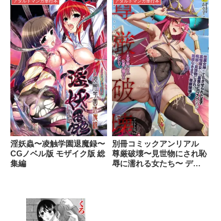
アダルトマンガ単行本
アダルトマンガ単行本
淫妖蟲〜凌触学園退魔録〜
別冊コミックアンリアル
CGノベル版 モザイク版 総
尊厳破壊〜見世物にされ恥
集編
辱に濡れる女たち〜 デジ
タル版Vol.2