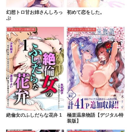
幻想トロ甘お姉さんしろっ
初めて恋をした。
ぷ
アダルトマンガ単行本
アダルトマンガ単行本
絶倫女のふしだらな花弁 1
極楽温泉物語【デジタル特
装版】