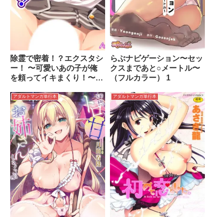
除霊で密着！？エクスタシ
らぶナビゲーション〜セッ
ー！ 〜可愛いあの子が俺
クスまであと○メートル〜
を頼ってイキまくり！〜
（フルカラー） 1
第1巻
アダルトマンガ単行本
アダルトマンガ単行本